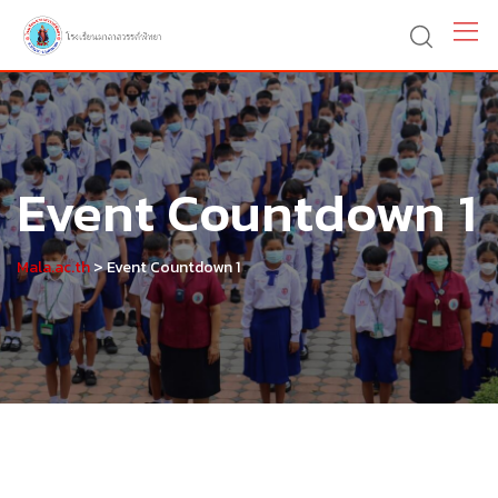
Skip
to
content
Event Countdown 1
>
Mala.ac.th
Event Countdown 1