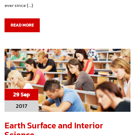
ever since […]
READ MORE
29 Sep
2017
Earth Surface and Interior
Science