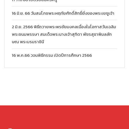
16 มิ.ย. 66 วันสมโภชพระหฤทัยศักดิ์สิทธิ์ยิ่งของพระเยซูเจ้า
2 มิ.ย. 2566 พิธีถวายพระพรชัยมงคลเนื่องในโอกาสวันเฉลิม
พระชนมพรรษา สมเด็จพระนางเจ้าสุทิดา พัชรสุธาพิมลลัก
ษณ พระบรมราชินี
16 พ.ค.66 วจนพิธีกรรม เปิดปีการศึกษา 2566