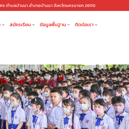
ณศร ตำบลบ้านนา อำเภอบ้านนา จังหวัดนครนายก 26110
น
สมัครเรียน
ข้อมูลพื้นฐาน
ติดต่อเรา